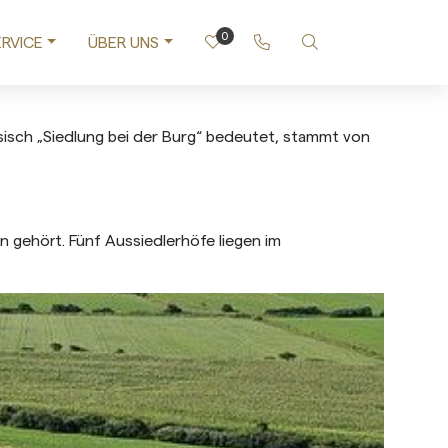
0
Rufen Sie uns an
Nach bestimmter 
RVICE
ÜBER UNS
esisch „Siedlung bei der Burg“ bedeutet, stammt von
in gehört. Fünf Aussiedlerhöfe liegen im