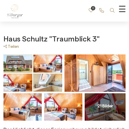
☰
0
Rufen Sie u
Nach b
Haus Schultz "Traumblick 3"
Teilen
21
Bilder