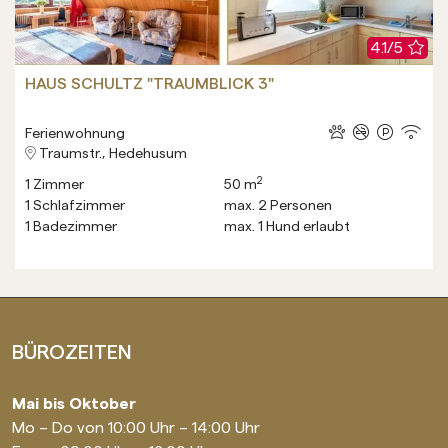
4.1/5
HAUS SCHULTZ "TRAUMBLICK 3"
Ferienwohnung
Traumstr., Hedehusum
2
1
Zimmer
50 m
1
Schlafzimmer
max.
2
Personen
1
Badezimmer
max.
1
Hund erlaubt
BÜROZEITEN
Mai bis Oktober
Mo – Do von 10:00 Uhr – 14:00 Uhr