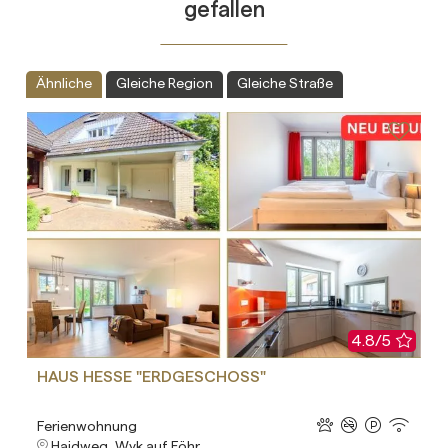
gefallen
Ähnliche
Gleiche Region
Gleiche Straße
4.8/5
HAUS HESSE "ERDGESCHOSS"
Ferienwohnung
Haidweg, Wyk auf Föhr