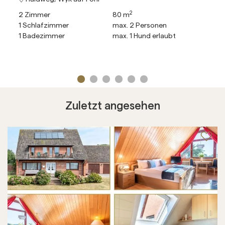
2
2
Zimmer
80 m
1
Schlafzimmer
max.
2
Personen
1
Badezimmer
max.
1
Hund erlaubt
Zuletzt angesehen